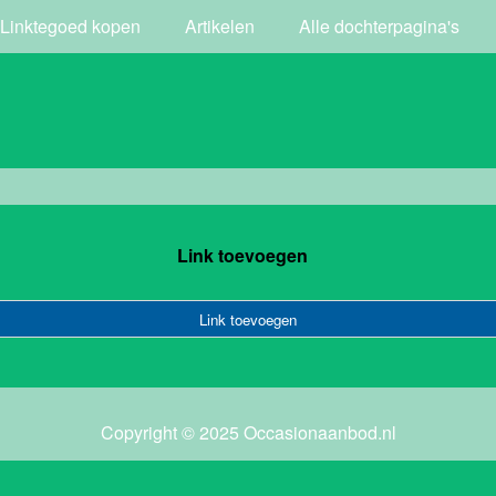
Linktegoed kopen
Artikelen
Alle dochterpagina's
Link toevoegen
Link toevoegen
Copyright © 2025 Occasionaanbod.nl